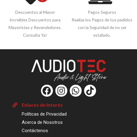
Descuentos al Mayor
Pagos Seguros
Increíbles Descuentos para
Realiza los Pagos de tus pedidos
Mayoristas y Revendedores.
con la Seguridad de no ser
Consulta Ya!
estafado.
F
I
W
T
a
n
h
i
c
s
a
k
Enlaces de Interés
e
t
t
t
Políticas de Privacidad
b
a
s
o
Acerca de Nosotros
o
g
a
k
Contáctenos