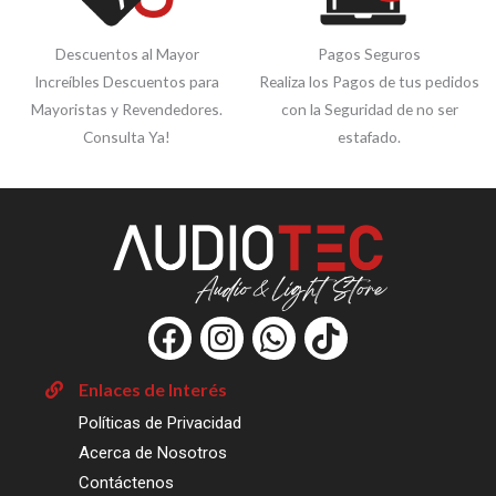
Descuentos al Mayor
Pagos Seguros
Increíbles Descuentos para
Realiza los Pagos de tus pedidos
Mayoristas y Revendedores.
con la Seguridad de no ser
Consulta Ya!
estafado.
F
I
W
T
a
n
h
i
c
s
a
k
Enlaces de Interés
e
t
t
t
Políticas de Privacidad
b
a
s
o
Acerca de Nosotros
o
g
a
k
Contáctenos