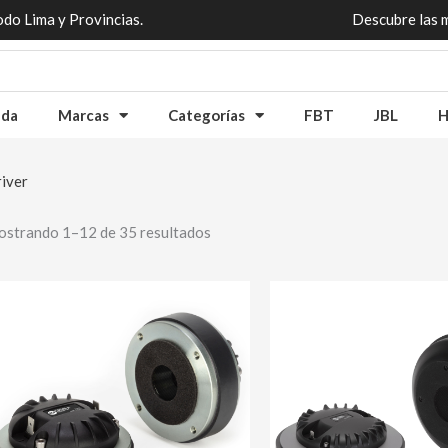
odo Lima y Provincias.
Descubre las 
nda
Marcas
Categorías
FBT
JBL
H
iver
strando 1–12 de 35 resultados