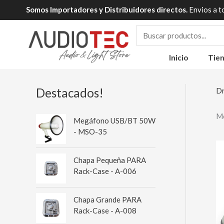
Ir
Somos Importadores y Distribuidores directos.
Envios a t
al
contenido
Inicio
Tie
Destacados!
Dr
Mo
Megáfono USB/BT 50W
- MSO-35
Chapa Pequeña PARA
Rack-Case - A-006
Chapa Grande PARA
Rack-Case - A-008