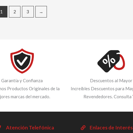
1
2
3
→
Garantía y Confianza
Descuentos al Mayor
os Productos Originales de la
Increíbles Descuentos para May
jores marcas del mercado.
Revendedores. Consulta 
Atención Telefónica
Enlaces de Interés