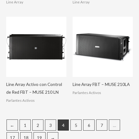
Line Array
Line Array
Line Array Activo con Control
Line Array FBT – MUSE 210LA
de Red FBT – MUSE 210 LN
Parlantes Activos
Parlantes Activos
←
1
2
3
4
5
6
7
…
17
18
19
→