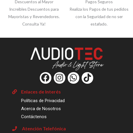
Descuentos al Mayor
Pagos Seguros
Increíbles Descuentos para
Realiza los Pagos de tus pedidos
Mayoristas y Revendedores.
con la Seguridad de no ser
Consulta Ya!
estafado.
F
I
W
T
a
n
h
i
c
s
a
k
Enlaces de Interés
e
t
t
t
Políticas de Privacidad
b
a
s
o
Acerca de Nosotros
o
g
a
k
Contáctenos
o
r
p
Atención Telefónica