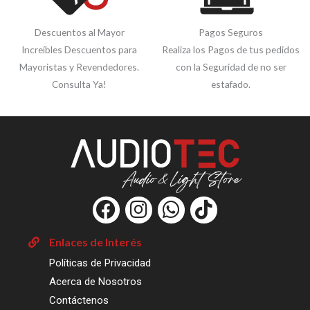
Descuentos al Mayor
Pagos Seguros
Increíbles Descuentos para
Realiza los Pagos de tus pedidos
Mayoristas y Revendedores.
con la Seguridad de no ser
Consulta Ya!
estafado.
F
I
W
T
a
n
h
i
c
s
a
k
Enlaces de Interés
e
t
t
t
Políticas de Privacidad
b
a
s
o
Acerca de Nosotros
o
g
a
k
Contáctenos