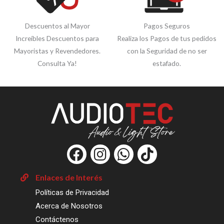
Descuentos al Mayor
Pagos Seguros
Increíbles Descuentos para
Realiza los Pagos de tus pedidos
Mayoristas y Revendedores.
con la Seguridad de no ser
Consulta Ya!
estafado.
F
I
W
T
a
n
h
i
c
s
a
k
Enlaces de Interés
e
t
t
t
Políticas de Privacidad
b
a
s
o
Acerca de Nosotros
o
g
a
k
Contáctenos