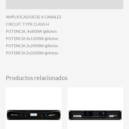
Valoraciones (0)
AMPLIFICADOR DE 4 CANALES
CIRCUIT TYPE CLASS H
POTENCIA .4x800W @8ohm
POTENCIA 4x1200W @4ohm
POTENCIA 2x2400W @8ohm
POTENCIA 2x3200W @4ohm
Productos relacionados