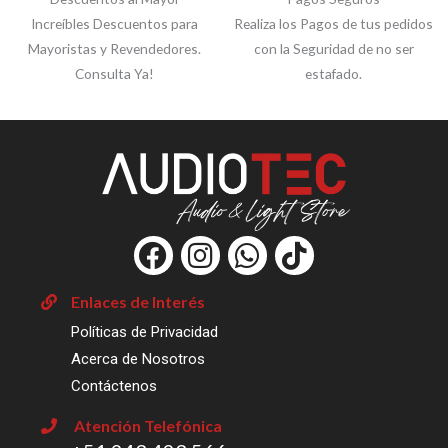
Increíbles Descuentos para
Realiza los Pagos de tus pedidos
Mayoristas y Revendedores.
con la Seguridad de no ser
Consulta Ya!
estafado.
F
I
W
T
a
n
h
i
c
s
a
k
Enlaces de Interés
e
t
t
t
Políticas de Privacidad
b
a
s
o
Acerca de Nosotros
o
g
a
k
Contáctenos
o
r
p
Atención Telefónica
k
a
p