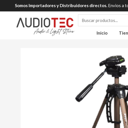
Ir
Somos Importadores y Distribuidores directos.
Envios a t
al
contenido
Inicio
Tie