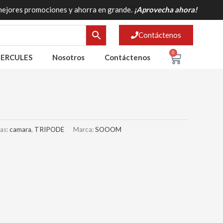
mejores promociones y ahorra en grande.
¡Aprovecha ahora!
Contáctenos
0
Cart
ERCULES
Nosotros
Contáctenos
tas:
camara
,
TRIPODE
Marca:
SOOOM