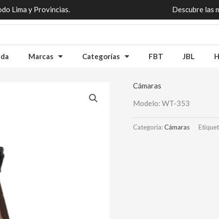
odo Lima y Provincias.
Descubre las 
nda
Marcas
Categorías
FBT
JBL
H
Cámaras
Modelo: WT-353
Categoría:
Cámaras
Etique