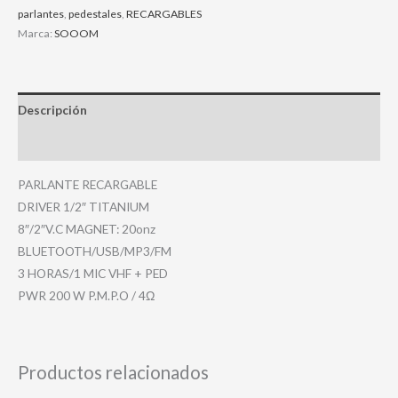
parlantes
,
pedestales
,
RECARGABLES
Marca:
SOOOM
Descripción
Valoraciones (0)
PARLANTE RECARGABLE
DRIVER 1/2″ TITANIUM
8″/2″V.C MAGNET: 20onz
BLUETOOTH/USB/MP3/FM
3 HORAS/1 MIC VHF + PED
PWR 200 W P.M.P.O / 4Ω
Productos relacionados