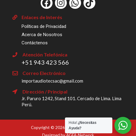
F
I
W
T
a
n
h
i
c
s
a
k
Enlaces de Interés
e
t
t
t
Políticas de Privacidad
b
a
s
o
Acerca de Nosotros
o
g
a
k
Contáctenos
o
r
p
Atención Telefónica
k
a
p
‎+51 943 423 566
m
Correo Electrónico
importaudiotecsac@gmail.com
Dirección / Principal
Jr. Paruro 1242, Stand 101. Cercado de Lima. Lima
Perú.
Hola!
¿Necesitas
Copyright © 2026 Import Audiotec SAC
Ayuda?
Designed by AGFA-Network