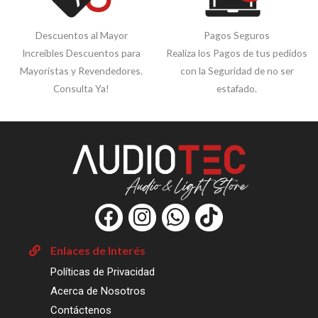
Descuentos al Mayor
Pagos Seguros
Increíbles Descuentos para
Realiza los Pagos de tus pedidos
Mayoristas y Revendedores.
con la Seguridad de no ser
Consulta Ya!
estafado.
F
I
W
T
a
n
h
i
c
s
a
k
Enlaces de Interés
e
t
t
t
Políticas de Privacidad
b
a
s
o
Acerca de Nosotros
o
g
a
k
Contáctenos