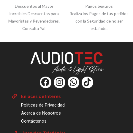
Descuentos al Mayor
Pagos Seguros
Increíbles Descuentos para
Realiza los Pagos de tus pedidos
Mayoristas y Revendedores.
con la Seguridad de no ser
Consulta Ya!
estafado.
F
I
W
T
a
n
h
i
c
s
a
k
Enlaces de Interés
e
t
t
t
Políticas de Privacidad
b
a
s
o
Acerca de Nosotros
o
g
a
k
Contáctenos
o
r
p
Atención Telefónica