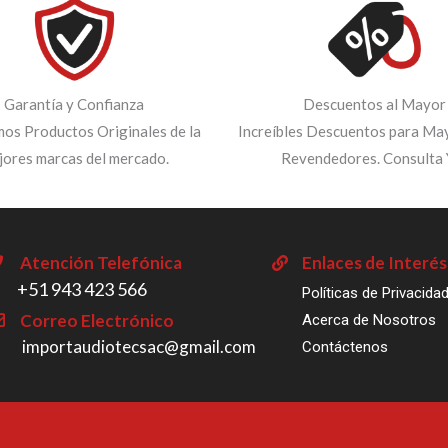
Garantía y Confianza
Descuentos al Mayor
os Productos Originales de la
Increíbles Descuentos para May
jores marcas del mercado.
Revendedores. Consulta 
Atención Telefónica
Enlaces de Interés
‎+51 943 423 566
Políticas de Privacida
Correo Electrónico
Acerca de Nosotros
importaudiotecsac@gmail.com
Contáctenos