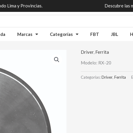
odo Lima y Provincias.
Descubre las 
nda
Marcas
Categorías
FBT
JBL
H
Driver
,
Ferrita
Modelo: RX-20
Categorías:
Driver
,
Ferrita