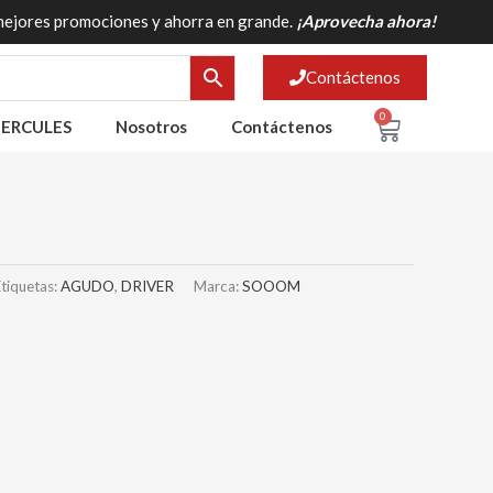
mejores promociones y ahorra en grande.
¡Aprovecha ahora!
Contáctenos
0
Cart
ERCULES
Nosotros
Contáctenos
Etiquetas:
AGUDO
,
DRIVER
Marca:
SOOOM