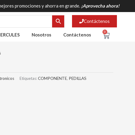
mejores promociones y ahorra en grande.
¡Aprovecha ahora!
Contáctenos
0
Cart
ERCULES
Nosotros
Contáctenos
s
tronicos
Etiquetas:
COMPONENTE
,
PEDILLAS