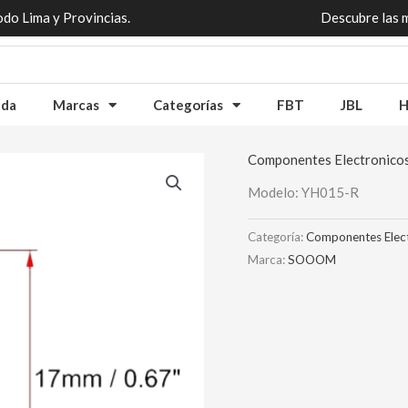
odo Lima y Provincias.
Descubre las 
nda
Marcas
Categorías
FBT
JBL
H
Componentes Electronico
Modelo: YH015-R
Categoría:
Componentes Elec
Marca:
SOOOM