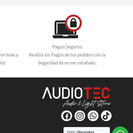
Pagos Seguros
oristas y
Realiza los Pagos de tus pedidos con la
Ya!
Seguridad de no ser estafado.
d
F
I
W
T
a
n
h
i
c
s
a
k
Hola!
¿Necesitas