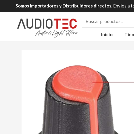
Ir
Somos Importadores y Distribuidores directos.
Envios a t
al
contenido
Inicio
Tie