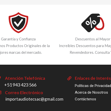
Garantía y Confianza
Descuentos al Mayor
os Productos Originales de la
Increíbles Descuentos para May
jores marcas del mercado.
Revendedores. Consulta 
Atención Telefónica
Enlaces de Interés
‎+51 943 423 566
Políticas de Privacida
Correo Electrónico
Acerca de Nosotros
importaudiotecsac@gmail.com
Contáctenos