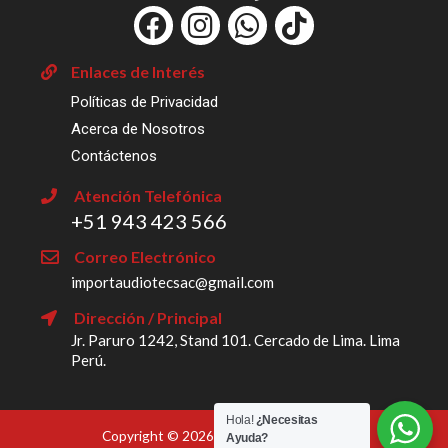
F
I
W
T
a
n
h
i
c
s
a
k
Enlaces de Interés
e
t
t
t
Políticas de Privacidad
b
a
s
o
Acerca de Nosotros
o
g
a
k
Contáctenos
o
r
p
Atención Telefónica
k
a
p
‎+51 943 423 566
m
Correo Electrónico
importaudiotecsac@gmail.com
Dirección / Principal
Jr. Paruro 1242, Stand 101. Cercado de Lima. Lima
Perú.
Hola!
¿Necesitas
Copyright © 2026 Import Audiotec SAC
Ayuda?