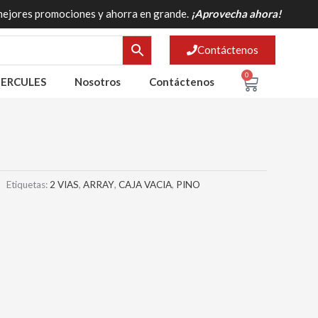
mejores promociones y ahorra en grande.
¡Aprovecha ahora!
Contáctenos
0
Cart
ERCULES
Nosotros
Contáctenos
Etiquetas:
2 VIAS
,
ARRAY
,
CAJA VACIA
,
PINO