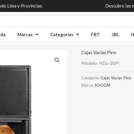
odo Lima y Provincias.
Descubre las 
nda
Marcas
Categorías
FBT
JBL
H
Cajas Vacias Pino
Modelo: HDL-30PI
Categoría:
Cajas Vacias Pino
Marca:
SOOOM