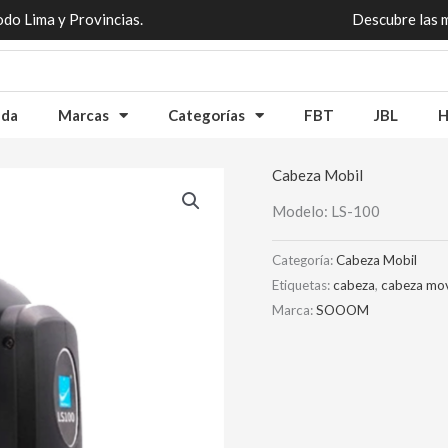
odo Lima y Provincias.
Descubre las 
nda
Marcas
Categorías
FBT
JBL
H
Cabeza Mobil
Modelo: LS-100
Categoría:
Cabeza Mobil
Etiquetas:
cabeza
,
cabeza mov
Marca:
SOOOM