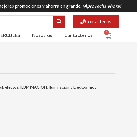
mejores promociones y ahorra en grande.
¡Aprovecha ahora!
Contáctenos
0
Cart
ERCULES
Nosotros
Contáctenos
il
,
efectos
,
ILUMINACION
,
Iluminación y Efectos
,
movil