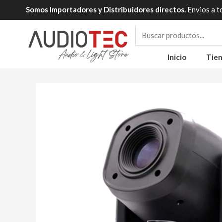
Ir
Somos Importadores y Distribuidores directos.
Envios a t
al
contenido
Inicio
Tie