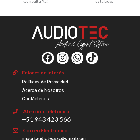
Consulta Ya!
estafado.
F
I
W
T
a
n
h
i
c
s
a
k
Enlaces de Interés
e
t
t
t
Políticas de Privacidad
b
a
s
o
Acerca de Nosotros
o
g
a
k
Contáctenos
o
r
p
Atención Telefónica
k
a
p
‎+51 943 423 566
m
Correo Electrónico
importaudiotecsac@gmail.com