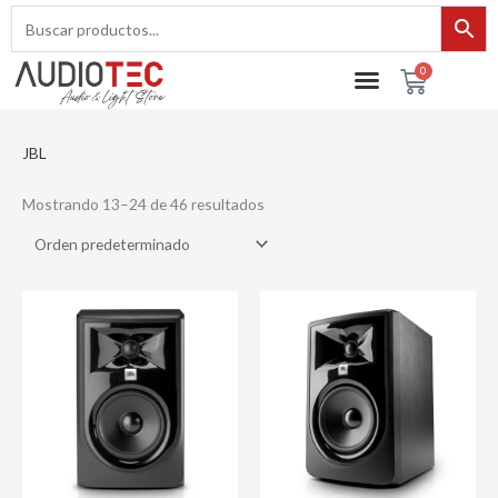
Ir
al
contenido
0
Cart
JBL
Mostrando 13–24 de 46 resultados