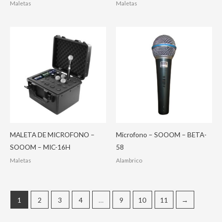
Maletas
Maletas
MALETA DE MICROFONO –
Microfono – SOOOM – BETA-
SOOOM – MIC-16H
58
Maletas
Alambrico
1
2
3
4
…
9
10
11
→