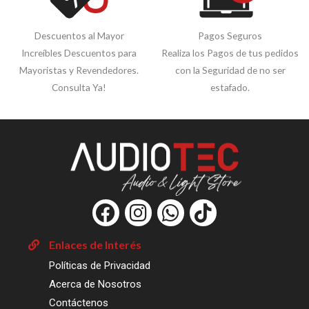
Descuentos al Mayor
Pagos Seguros
Increíbles Descuentos para
Realiza los Pagos de tus pedidos
Mayoristas y Revendedores.
con la Seguridad de no ser
Consulta Ya!
estafado.
F
I
W
T
a
n
h
i
c
s
a
k
Enlaces de Interés
e
t
t
t
Políticas de Privacidad
b
a
s
o
Acerca de Nosotros
o
g
a
k
Contáctenos