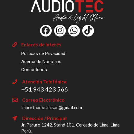
F
I
W
T
a
n
h
i
c
s
a
k
Enlaces de Interés
e
t
t
t
Políticas de Privacidad
b
a
s
o
Acerca de Nosotros
o
g
a
k
Contáctenos
o
r
p
Atención Telefónica
k
a
p
‎+51 943 423 566
m
Correo Electrónico
importaudiotecsac@gmail.com
Dirección / Principal
Jr. Paruro 1242, Stand 101. Cercado de Lima. Lima
Perú.