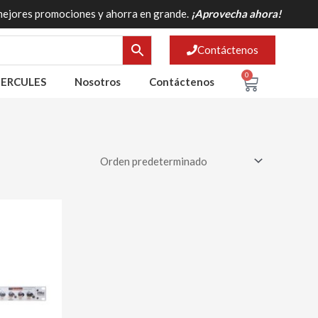
mejores promociones y ahorra en grande.
¡Aprovecha ahora!
Contáctenos
0
Cart
ERCULES
Nosotros
Contáctenos