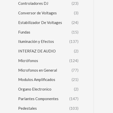
Controladores DJ
(23)
Conversor de Voltages
(3)
Estabilizador De Voltages
(24)
Fundas
(15)
Iluminación y Efectos
(137)
INTERFAZ DE AUDIO
(2)
Micrófonos
(124)
Microfonos en General
(77)
Modulos Amplificados
(21)
Organo Electronico
(2)
Parlantes Componentes
(147)
Pedestales
(103)