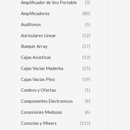
Amplificador de Voz Portable
(3)
Amplificadores
(80)
Audifonos
(5)
Auriculares Linear
(12)
Bumper Array
(17)
Cajas Acústicas
(13)
Cajas Vacias Maderba
(25)
Cajas Vacias Pino
(19)
Combos y Ofertas
(1)
Componentes Electronicos
(9)
Conexiones Medusas
(6)
Consolas y Mixers
(115)