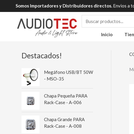
Ir
Somos Importadores y Distribuidores directos.
Envios a t
al
contenido
Inicio
Tie
Destacados!
C
Mo
Megáfono USB/BT 50W
- MSO-35
Chapa Pequeña PARA
Rack-Case - A-006
Chapa Grande PARA
Rack-Case - A-008