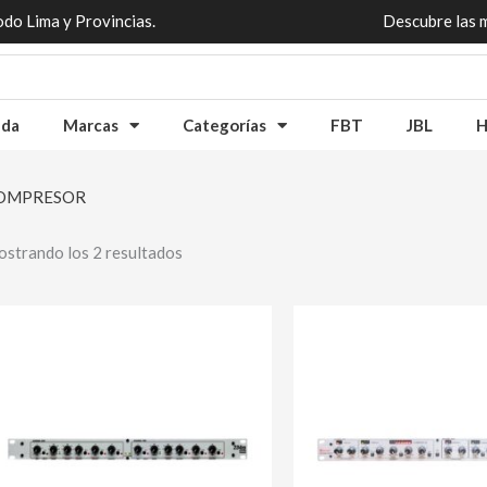
odo Lima y Provincias.
Descubre las 
nda
Marcas
Categorías
FBT
JBL
H
OMPRESOR
strando los 2 resultados