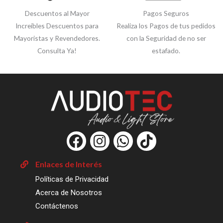
Descuentos al Mayor
Pagos Seguros
Increíbles Descuentos para
Realiza los Pagos de tus pedidos
Mayoristas y Revendedores.
con la Seguridad de no ser
Consulta Ya!
estafado.
F
I
W
T
a
n
h
i
c
s
a
k
Enlaces de Interés
e
t
t
t
Políticas de Privacidad
b
a
s
o
Acerca de Nosotros
o
g
a
k
Contáctenos
o
r
p