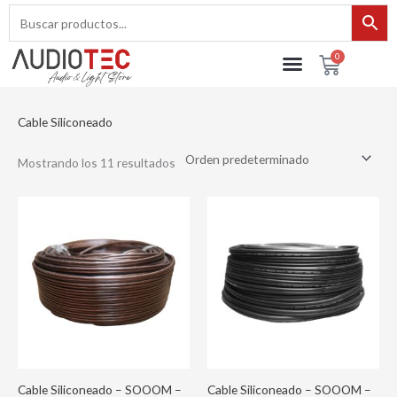
Ir
al
contenido
0
Cart
Cable Siliconeado
Mostrando los 11 resultados
Cable Siliconeado – SOOOM –
Cable Siliconeado – SOOOM –