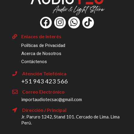
F
I
W
T
a
n
h
i
c
s
a
k
Enlaces de Interés
e
t
t
t
Políticas de Privacidad
b
a
s
o
Acerca de Nosotros
o
g
a
k
Contáctenos
o
r
p
Atención Telefónica
k
a
p
‎+51 943 423 566
m
Correo Electrónico
importaudiotecsac@gmail.com
Dirección / Principal
Jr. Paruro 1242, Stand 101. Cercado de Lima. Lima
Perú.