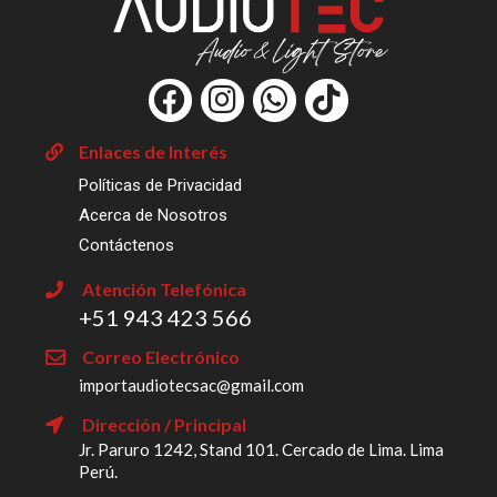
F
I
W
T
a
n
h
i
c
s
a
k
Enlaces de Interés
e
t
t
t
Políticas de Privacidad
b
a
s
o
Acerca de Nosotros
o
g
a
k
Contáctenos
o
r
p
Atención Telefónica
k
a
p
‎+51 943 423 566
m
Correo Electrónico
importaudiotecsac@gmail.com
Dirección / Principal
Jr. Paruro 1242, Stand 101. Cercado de Lima. Lima
Perú.