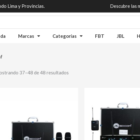
odo Lima y Provincias.
Descubre las 
nda
Marcas
Categorías
FBT
JBL
H
f
strando 37–48 de 48 resultados