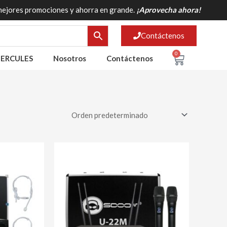
mejores promociones y ahorra en grande.
¡Aprovecha ahora!
Contáctenos
0
Cart
ERCULES
Nosotros
Contáctenos