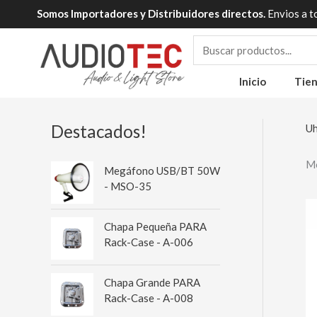
Ir
Somos Importadores y Distribuidores directos.
Envios a t
al
contenido
Inicio
Tie
Destacados!
Uh
Mo
Megáfono USB/BT 50W
- MSO-35
Chapa Pequeña PARA
Rack-Case - A-006
Chapa Grande PARA
Rack-Case - A-008