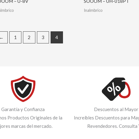
OOOM – U-8V
SOOOM – UH-018PT
almbrico
Inalmbrico
←
1
2
3
4
Garantía y Confianza
Descuentos al Mayor
os Productos Originales de la
Increíbles Descuentos para May
jores marcas del mercado.
Revendedores. Consulta 