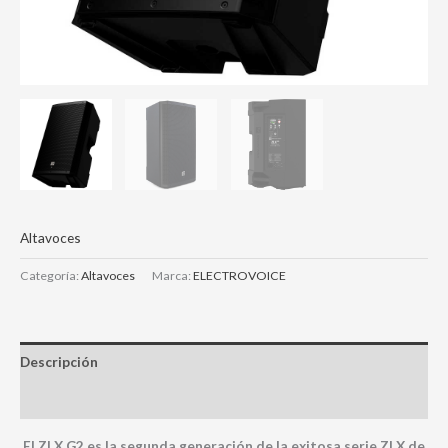
Altavoces
Categoría:
Altavoces
Marca:
ELECTROVOICE
Descripción
Valoraciones (0)
El ZLX G2 es la segunda generación de la exitosa serie ZLX de