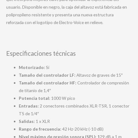
usuario. Disponible en negro, la caja del altavoz está fabricada en
polipropileno resistente y presenta una nueva estructura
reforzada con el logotipo de Electro-Voice en relieve.
Especificaciones técnicas
Motorizado:
Sí
Tamaño del controlador LF:
Altavoz de graves de 15″
Tamaño del controlador HF:
Controlador de compresión
de titanio de 1,4″
Potencia total:
1000 W pico
Entradas:
2 conectores combinados XLR-TSR, 1 conector
TS de 1/4″
Salidas:
1 x XLR
Rango de frecuencia:
42 Hz-20 kHz (-10 dB)
Nivel máximo de presión sonora (SPL): 1
29 dB a 1 m