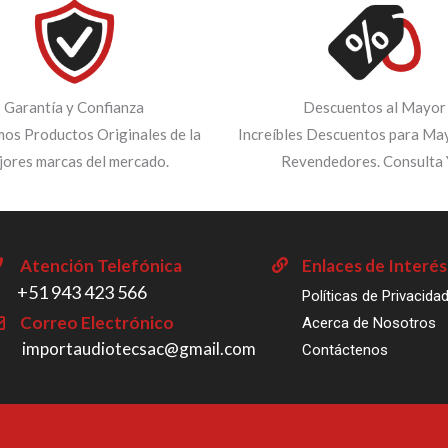
Garantía y Confianza
Descuentos al Mayor
os Productos Originales de la
Increíbles Descuentos para May
jores marcas del mercado.
Revendedores. Consulta 
Atención Telefónica
Enlaces de Interés
‎+51 943 423 566
Políticas de Privacida
Correo Electrónico
Acerca de Nosotros
importaudiotecsac@gmail.com
Contáctenos