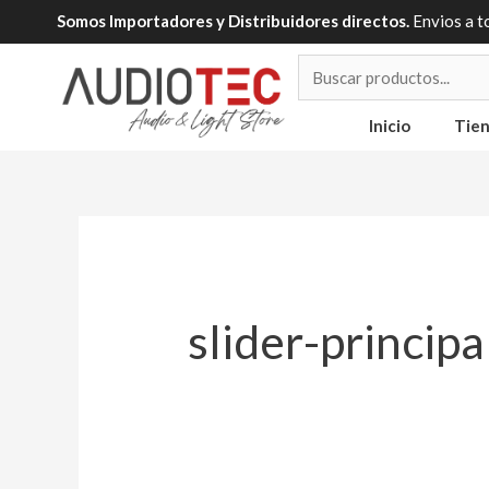
Ir
Somos Importadores y Distribuidores directos.
Envios a t
al
contenido
Inicio
Tie
slider-principa