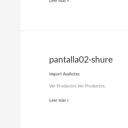
Leer más »
pantalla02-shure
pantalla02-
shure
Import Audiotec
Ver Productos Ver Productos
Leer más »