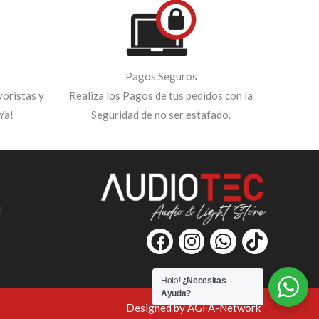
Pagos Seguros
oristas y
Realiza los Pagos de tus pedidos con la
Ya!
Seguridad de no ser estafado.
d
F
I
W
T
a
n
h
i
c
s
a
k
Hola!
¿Necesitas
e
t
t
t
Ayuda?
b
a
s
o
Designed by AGFA-Network