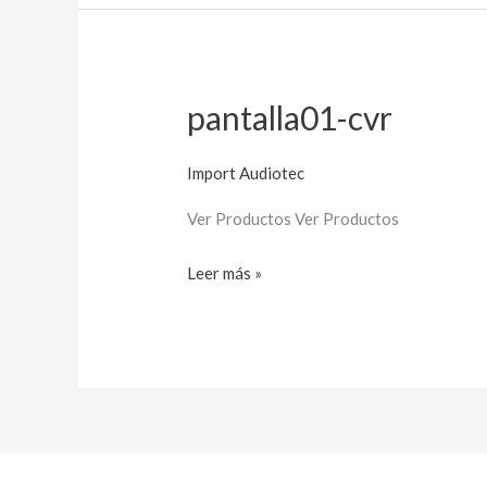
pantalla01-cvr
pantalla01-
cvr
Import Audiotec
Ver Productos Ver Productos
Leer más »