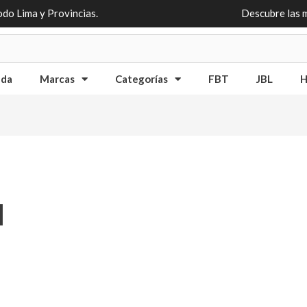
odo Lima y Provincias.
Descubre las 
nda
Marcas
Categorías
FBT
JBL
H
l