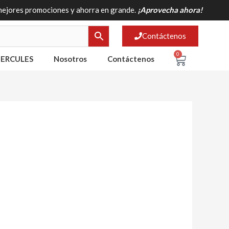
mejores promociones y ahorra en grande.
¡Aprovecha ahora!
Contáctenos
0
Cart
ERCULES
Nosotros
Contáctenos