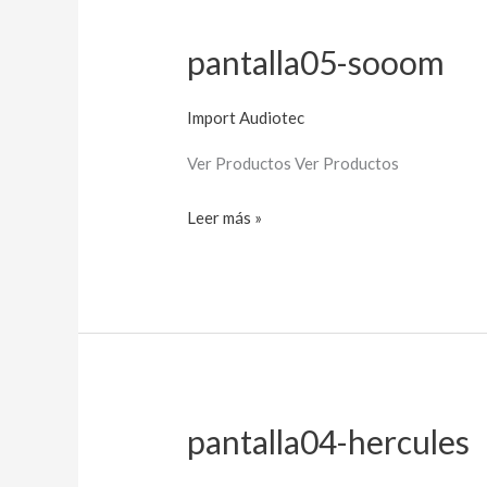
pantalla05-sooom
pantalla05-
sooom
Import Audiotec
Ver Productos Ver Productos
Leer más »
pantalla04-hercules
pantalla04-
hercules