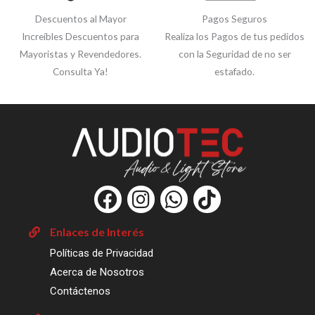
Descuentos al Mayor
Pagos Seguros
Increíbles Descuentos para
Realiza los Pagos de tus pedidos
Mayoristas y Revendedores.
con la Seguridad de no ser
Consulta Ya!
estafado.
F
I
W
T
a
n
h
i
c
s
a
k
Enlaces de Interés
e
t
t
t
Políticas de Privacidad
b
a
s
o
Acerca de Nosotros
o
g
a
k
Contáctenos
o
r
p