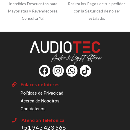
Increíbles Descuentos para
Realiza los Pagos de tus pedidos
Mayoristas y Revendedores.
con la Seguridad de no ser
Consulta Ya!
estafado.
F
I
W
T
a
n
h
i
c
s
a
k
Enlaces de Interés
e
t
t
t
Políticas de Privacidad
b
a
s
o
Acerca de Nosotros
o
g
a
k
Contáctenos
o
r
p
Atención Telefónica
k
a
p
‎+51 943 423 566